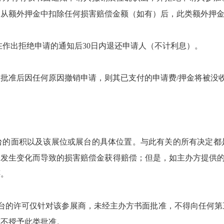
利从额外押金中扣除任何损害赔偿金额（如有）后，此类额外押
当在作出拒绝申请的通知后30日内退还申请人（不计利息）。
被批准后因任何原因撤销申请，则其已支付的申请费/押金将被没
展台的面积以及该展位或展台的具体位置。与此有关的所有决定
发生变化而导致的损害赔偿金获得赔偿；但是，如主办方提供的
还。
或展台的许可仅针对该参展商，未经主办方书面批准，不得向任何
或不授予此类批准。