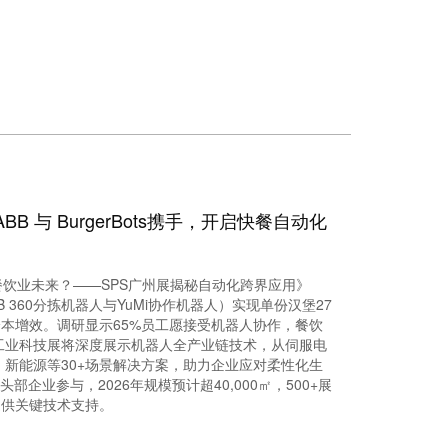
 与 BurgerBots携手，开启快餐自动化
餐饮业未来？——SPS广州展揭秘自动化跨界应用》
B 360分拣机器人与YuMi协作机器人）实现单份汉堡27
本增效。调研显示65%员工愿接受机器人协作，餐饮
广州工业科技展将深度展示机器人全产业链技术，从伺服电
、新能源等30+场景解决方案，助力企业应对柔性化生
部企业参与，2026年规模预计超40,000㎡，500+展
提供关键技术支持。